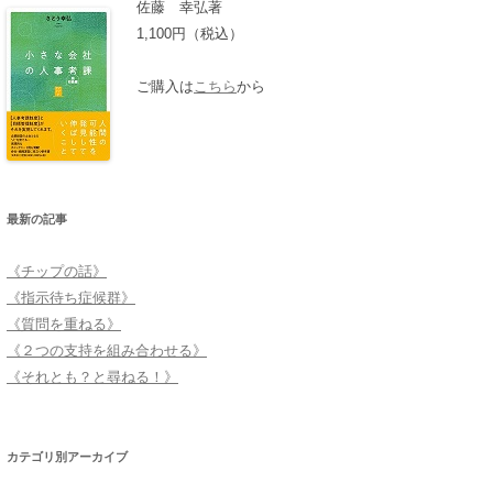
佐藤 幸弘著
1,100円（税込）
ご購入は
こちら
から
最新の記事
《チップの話》
《指示待ち症候群》
《質問を重ねる》
《２つの支持を組み合わせる》
《それとも？と尋ねる！》
カテゴリ別アーカイブ