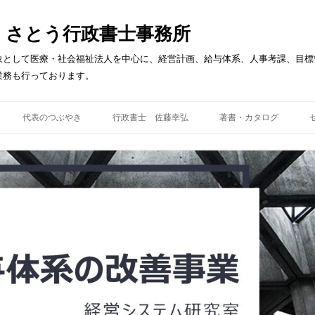
：さとう行政書士事務所
象として医療・社会福祉法人を中心に、経営計画、給与体系、人事考課、目標
業務も行っております。
コ
ン
代表のつぶやき
行政書士 佐藤幸弘
著書・カタログ
テ
ン
ツ
の改善事業
賃金制度の特徴
へ
ス
キ
制度の提案
ッ
プ
織の活性化事業
リーダーシップ研修
の策定
育成型目標管理
ビジネスコーチング
問題解決のための思考ﾌﾟﾛｾｽ