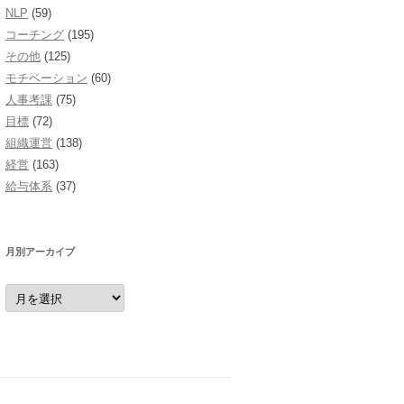
NLP
(59)
コーチング
(195)
その他
(125)
モチベーション
(60)
人事考課
(75)
目標
(72)
組織運営
(138)
経営
(163)
給与体系
(37)
月別アーカイブ
月
別
ア
ー
カ
イ
ブ