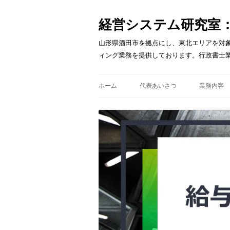
経営システム研究室
山形県酒田市を拠点にし、東北エリアを対
ィング業務を提供しております。行政書士
ホーム
代表あいさつ
業務内容
給与体系
人事考課
人材と組
経営計画