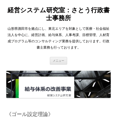
経営システム研究室：さとう行政書
士事務所
山形県酒田市を拠点にし、東北エリアを対象として医療・社会福祉
法人を中心に、経営計画、給与体系、人事考課、目標管理、人材育
成プログラム等のコンサルティング業務を提供しております。行政
書士業務も行っております。
コ
メニュー
ン
テ
ン
ツ
へ
ス
キ
ッ
プ
《ゴール設定理論》