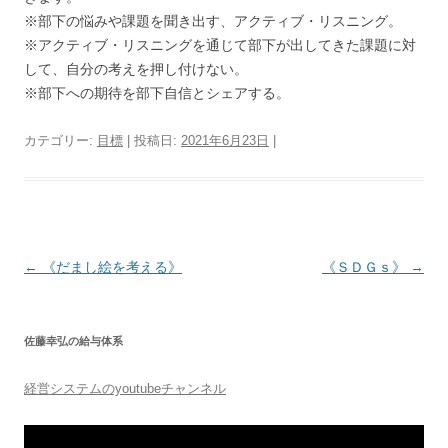
※部下の悩みや課題を聞き出す、アクティブ・リスニング。
※アクティブ・リスニングを通じて部下が出してきた課題に対
して、自分の考えを押し付けない。
※部下への期待を部下自信とシェアする。
カテゴリー:
目標
| 投稿日:
2021年6月23日
|
投
←
《だまし絵を考える》
《ＳＤＧｓ》
→
稿
ナ
佐藤幸弘の給与体系
ビ
ゲ
経営システムのyoutubeチャンネル
ー
シ