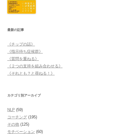
最新の記事
《チップの話》
《指示待ち症候群》
《質問を重ねる》
《２つの支持を組み合わせる》
《それとも？と尋ねる！》
カテゴリ別アーカイブ
NLP
(59)
コーチング
(195)
その他
(125)
モチベーション
(60)