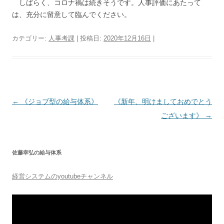
しばらく、コロナ禍は続きそうです。人事評価にあたって
は、充分に留意して臨んでください。
カテゴリー:
人事考課
| 投稿日:
2020年12月16日
|
投
←
《ジョブ型の給与体系》
《新年、明けましておめでとう
稿
ございます》
→
ナ
ビ
佐藤幸弘の給与体系
ゲ
ー
経営システムのyoutubeチャンネル
シ
ョ
ン