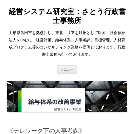
経営システム研究室：さとう行政書
士事務所
山形県酒田市を拠点にし、東北エリアを対象として医療・社会福祉
法人を中心に、経営計画、給与体系、人事考課、目標管理、人材育
成プログラム等のコンサルティング業務を提供しております。行政
書士業務も行っております。
コ
メニュー
ン
テ
ン
ツ
へ
ス
キ
ッ
プ
《テレワーク下の人事考課》