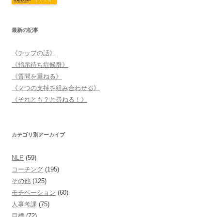
最新の記事
《チップの話》
《指示待ち症候群》
《質問を重ねる》
《２つの支持を組み合わせる》
《それとも？と尋ねる！》
カテゴリ別アーカイブ
NLP
(59)
コーチング
(195)
その他
(125)
モチベーション
(60)
人事考課
(75)
目標
(72)