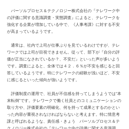
パーソルプロセス＆テクノロジー株式会社の『テレワーク中
の評価に関する意識調査・実態調査』によると、テレワークを
強化する企業が増加している中で、《人事考課》に対する不安
が高まっているようです。
通常は、社内で上司が仕事ぶりを見ているわけですが、テレ
ワークでは上司が目視できません。従って、部下が『自分の評
価が正当になされているか？、不安だ』といった声が多いよう
です。調査によると、全体では４２．６％が不安を感じると回
答しているようです。特にテレワークの経験が浅いほど、不安
に感じるといった傾向が強いようです。
評価制度の運用で、社員が不信感を持ってしまうようでは“本
末転倒”です。テレワークで働く社員とのコミュニケーションの
取り方や、評価要素の明確化、何を持って成果とするのかとい
った内容が重視されなければならないと考えます。特に情意考
課と呼ばれるような、責任感・きょう パーソルプロセス＆テ
クノロジー株式会社の『テレワーク中の評価に関する意識調