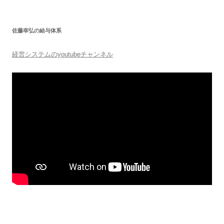
稿
ナ
佐藤幸弘の給与体系
ビ
ゲ
経営システムのyoutubeチャンネル
ー
シ
ョ
ン