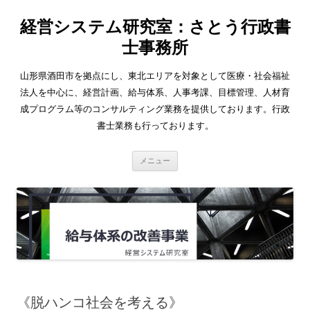
経営システム研究室：さとう行政書
士事務所
山形県酒田市を拠点にし、東北エリアを対象として医療・社会福祉
法人を中心に、経営計画、給与体系、人事考課、目標管理、人材育
成プログラム等のコンサルティング業務を提供しております。行政
書士業務も行っております。
コ
メニュー
ン
テ
ン
ツ
へ
ス
キ
ッ
プ
《脱ハンコ社会を考える》