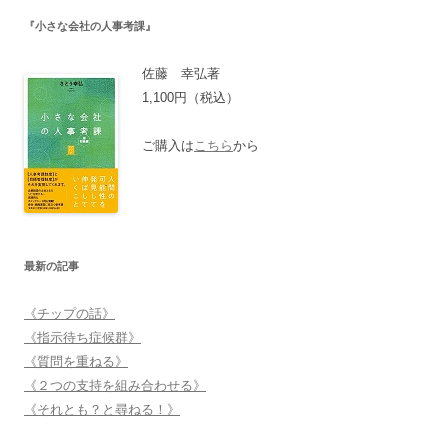
『小さな会社の人事考課』
佐藤 幸弘著
1,100円（税込）
ご購入は
こちら
から
最新の記事
《チップの話》
《指示待ち症候群》
《質問を重ねる》
《２つの支持を組み合わせる》
《それとも？と尋ねる！》