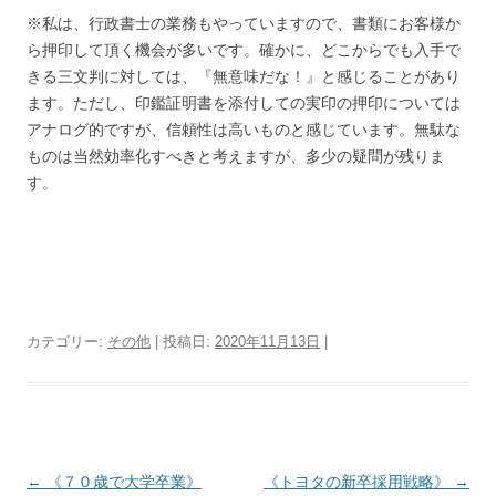
※私は、行政書士の業務もやっていますので、書類にお客様か
ら押印して頂く機会が多いです。確かに、どこからでも入手で
きる三文判に対しては、『無意味だな！』と感じることがあり
ます。ただし、印鑑証明書を添付しての実印の押印については
アナログ的ですが、信頼性は高いものと感じています。無駄な
ものは当然効率化すべきと考えますが、多少の疑問が残りま
す。
カテゴリー:
その他
| 投稿日:
2020年11月13日
|
投
←
《７０歳で大学卒業》
《トヨタの新卒採用戦略》
→